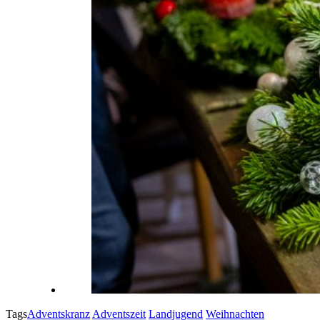
Tags
Adventskranz
Adventszeit
Landjugend
Weihnachten